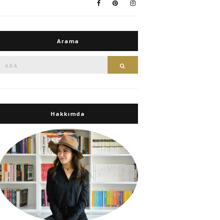
Arama
Ara:
Ara
Hakkımda