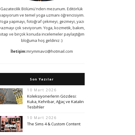
Gazatecilik Bölümü'nden mezunum. Editörlük
yapıyorum ve temel yoga uzmanı öğrencisiyim.
Yoga yapmayı, fotoğraf çekmeyi, gezmeyi, yazı
yazmayı çok seviyorum. Yoga, kozmetik, bakım,
kitap ve birçok konuda incelemeler paylaştığım
bloğuma hoş geldiniz :)
İletişim:
mrymmavci@hotmail.com
Son Yazılar
10 Mart 2026
Koleksiyonerlerin Gözdesi:
Kuka, Kehribar, Ağaç ve Katalin
Tesbihler
10 Mart 2026
The Sims 4 & Custom Content