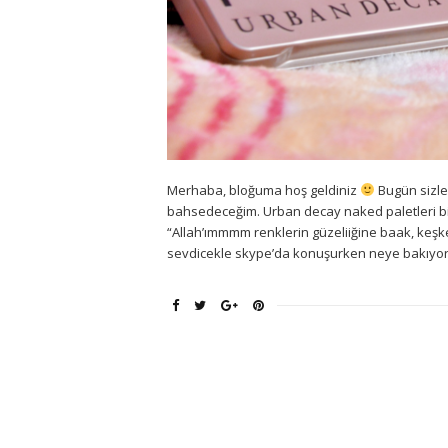
Merhaba, bloğuma hoş geldiniz
Bugün sizler
bahsedeceğim. Urban decay naked paletleri bir
“Allah’ımmmm renklerin güzeliiğine baak, keşke
sevdicekle skype’da konuşurken neye bakıyor