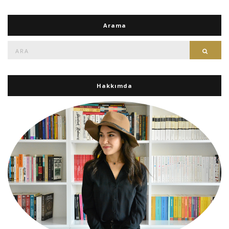
Arama
Ara:
Ara
Hakkımda