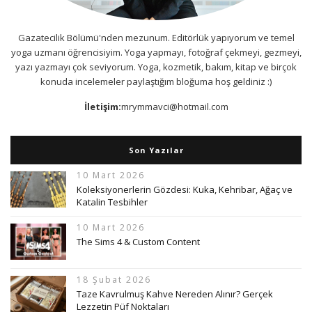
Gazatecilik Bölümü'nden mezunum. Editörlük yapıyorum ve temel
yoga uzmanı öğrencisiyim. Yoga yapmayı, fotoğraf çekmeyi, gezmeyi,
yazı yazmayı çok seviyorum. Yoga, kozmetik, bakım, kitap ve birçok
konuda incelemeler paylaştığım bloğuma hoş geldiniz :)
İletişim:
mrymmavci@hotmail.com
Son Yazılar
10 Mart 2026
Koleksiyonerlerin Gözdesi: Kuka, Kehribar, Ağaç ve
Katalin Tesbihler
10 Mart 2026
The Sims 4 & Custom Content
18 Şubat 2026
Taze Kavrulmuş Kahve Nereden Alınır? Gerçek
Lezzetin Püf Noktaları