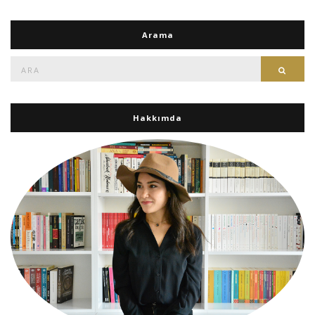
Arama
Ara:
Ara
Hakkımda