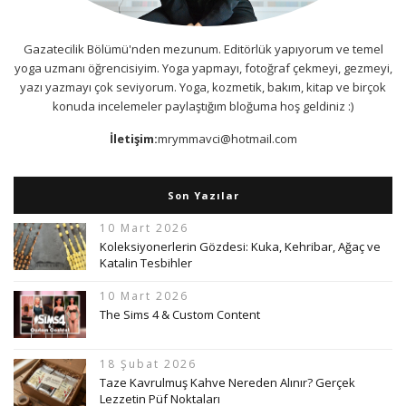
Gazatecilik Bölümü'nden mezunum. Editörlük yapıyorum ve temel
yoga uzmanı öğrencisiyim. Yoga yapmayı, fotoğraf çekmeyi, gezmeyi,
yazı yazmayı çok seviyorum. Yoga, kozmetik, bakım, kitap ve birçok
konuda incelemeler paylaştığım bloğuma hoş geldiniz :)
İletişim:
mrymmavci@hotmail.com
Son Yazılar
10 Mart 2026
Koleksiyonerlerin Gözdesi: Kuka, Kehribar, Ağaç ve
Katalin Tesbihler
10 Mart 2026
The Sims 4 & Custom Content
18 Şubat 2026
Taze Kavrulmuş Kahve Nereden Alınır? Gerçek
Lezzetin Püf Noktaları