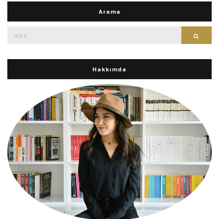
Arama
Ara:
Ara
Hakkımda