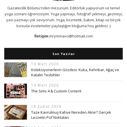
Gazatecilik Bölümü'nden mezunum. Editörlük yapıyorum ve temel
yoga uzmanı öğrencisiyim. Yoga yapmayı, fotoğraf çekmeyi, gezmeyi,
yazı yazmayı çok seviyorum. Yoga, kozmetik, bakım, kitap ve birçok
konuda incelemeler paylaştığım bloğuma hoş geldiniz :)
İletişim:
mrymmavci@hotmail.com
Son Yazılar
10 Mart 2026
Koleksiyonerlerin Gözdesi: Kuka, Kehribar, Ağaç ve
Katalin Tesbihler
10 Mart 2026
The Sims 4 & Custom Content
18 Şubat 2026
Taze Kavrulmuş Kahve Nereden Alınır? Gerçek
Lezzetin Püf Noktaları