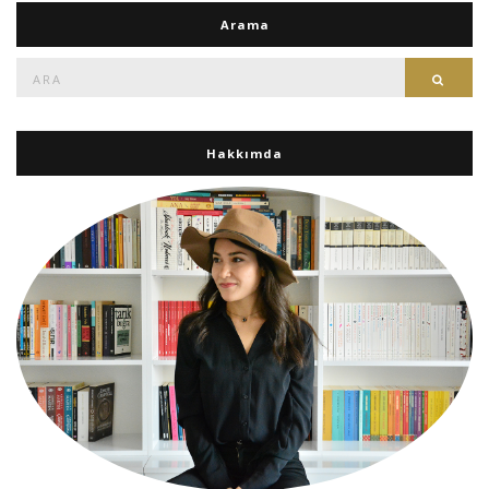
Arama
Ara:
Ara
Hakkımda