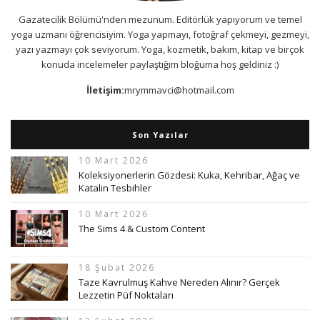
Gazatecilik Bölümü'nden mezunum. Editörlük yapıyorum ve temel
yoga uzmanı öğrencisiyim. Yoga yapmayı, fotoğraf çekmeyi, gezmeyi,
yazı yazmayı çok seviyorum. Yoga, kozmetik, bakım, kitap ve birçok
konuda incelemeler paylaştığım bloğuma hoş geldiniz :)
İletişim:
mrymmavci@hotmail.com
Son Yazılar
10 Mart 2026
Koleksiyonerlerin Gözdesi: Kuka, Kehribar, Ağaç ve
Katalin Tesbihler
10 Mart 2026
The Sims 4 & Custom Content
18 Şubat 2026
Taze Kavrulmuş Kahve Nereden Alınır? Gerçek
Lezzetin Püf Noktaları