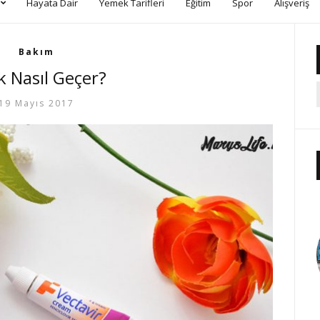
Hayata Dair
Yemek Tarifleri
Eğitim
Spor
Alışveriş
Bakım
 Nasıl Geçer?
19 Mayıs 2017