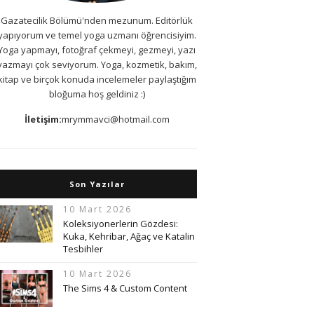
Gazatecilik Bölümü'nden mezunum. Editörlük
yapıyorum ve temel yoga uzmanı öğrencisiyim.
Yoga yapmayı, fotoğraf çekmeyi, gezmeyi, yazı
yazmayı çok seviyorum. Yoga, kozmetik, bakım,
kitap ve birçok konuda incelemeler paylaştığım
bloğuma hoş geldiniz :)
İletişim:
mrymmavci@hotmail.com
Son Yazılar
10 Mart 2026
Koleksiyonerlerin Gözdesi:
Kuka, Kehribar, Ağaç ve Katalin
Tesbihler
10 Mart 2026
The Sims 4 & Custom Content