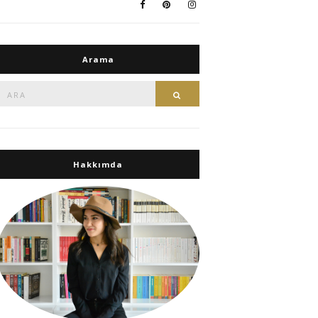
Arama
Ara:
Ara
Hakkımda