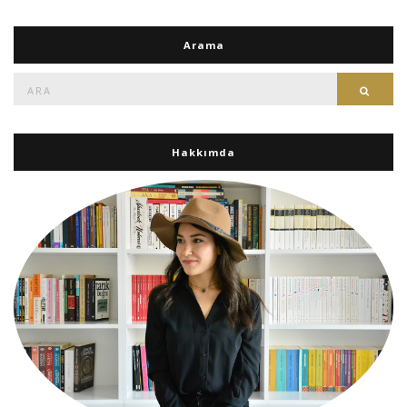
Arama
Ara:
Ara
Hakkımda