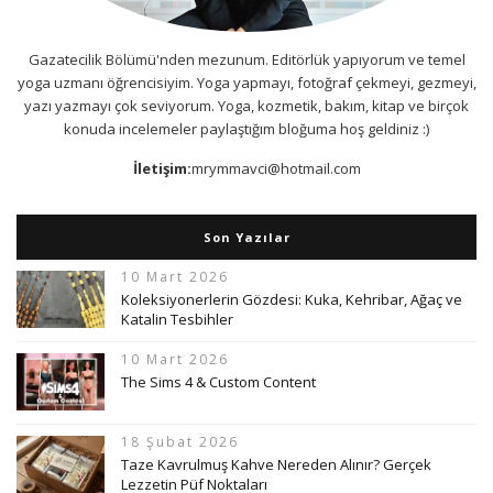
Gazatecilik Bölümü'nden mezunum. Editörlük yapıyorum ve temel
yoga uzmanı öğrencisiyim. Yoga yapmayı, fotoğraf çekmeyi, gezmeyi,
yazı yazmayı çok seviyorum. Yoga, kozmetik, bakım, kitap ve birçok
konuda incelemeler paylaştığım bloğuma hoş geldiniz :)
İletişim:
mrymmavci@hotmail.com
Son Yazılar
10 Mart 2026
Koleksiyonerlerin Gözdesi: Kuka, Kehribar, Ağaç ve
Katalin Tesbihler
10 Mart 2026
The Sims 4 & Custom Content
18 Şubat 2026
Taze Kavrulmuş Kahve Nereden Alınır? Gerçek
Lezzetin Püf Noktaları