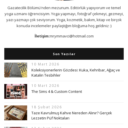
Gazatecilik Bölümü'nden mezunum. Editörlük yapıyorum ve temel
yoga uzmanı öğrencisiyim. Yoga yapmayı, fotoğraf çekmeyi, gezmeyi,
yazı yazmayı çok seviyorum. Yoga, kozmetik, bakım, kitap ve birçok
konuda incelemeler paylaştığım bloğuma hoş geldiniz :)
İletişim:
mrymmavci@hotmail.com
Son Yazılar
10 Mart 2026
Koleksiyonerlerin Gözdesi: Kuka, Kehribar, Ağaç ve
Katalin Tesbihler
10 Mart 2026
The Sims 4 & Custom Content
18 Şubat 2026
Taze Kavrulmuş Kahve Nereden Alınır? Gerçek
Lezzetin Püf Noktaları