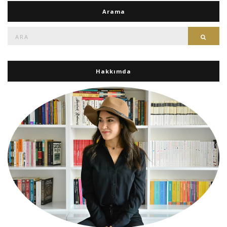
Arama
Ara:
Ara
Hakkımda