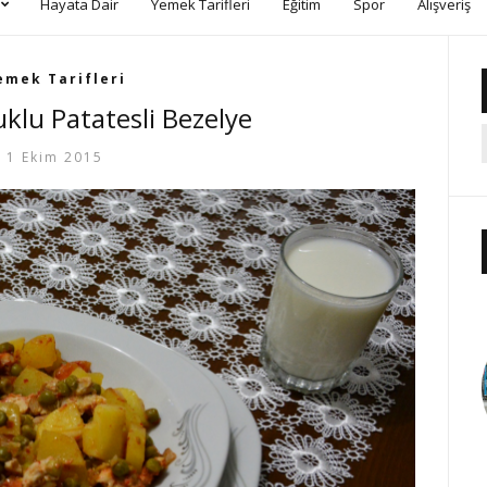
Hayata Dair
Yemek Tarifleri
Eğitim
Spor
Alışveriş
emek Tarifleri
uklu Patatesli Bezelye
1 Ekim 2015