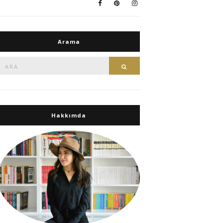
Arama
Ara:
Ara
Hakkımda