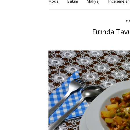
Moda
Bakım
Makyaj
İncelemeler
Y
Fırında Tav