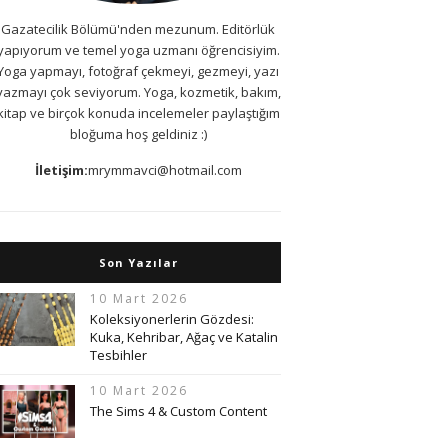
Gazatecilik Bölümü'nden mezunum. Editörlük
yapıyorum ve temel yoga uzmanı öğrencisiyim.
Yoga yapmayı, fotoğraf çekmeyi, gezmeyi, yazı
yazmayı çok seviyorum. Yoga, kozmetik, bakım,
kitap ve birçok konuda incelemeler paylaştığım
bloğuma hoş geldiniz :)
İletişim:
mrymmavci@hotmail.com
Son Yazılar
10 Mart 2026
Koleksiyonerlerin Gözdesi:
Kuka, Kehribar, Ağaç ve Katalin
Tesbihler
10 Mart 2026
The Sims 4 & Custom Content