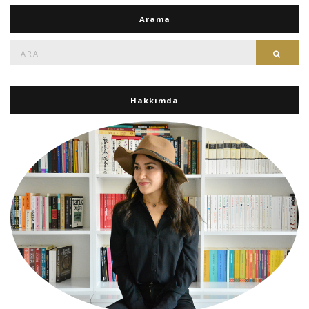
Arama
Ara:
Ara
Hakkımda