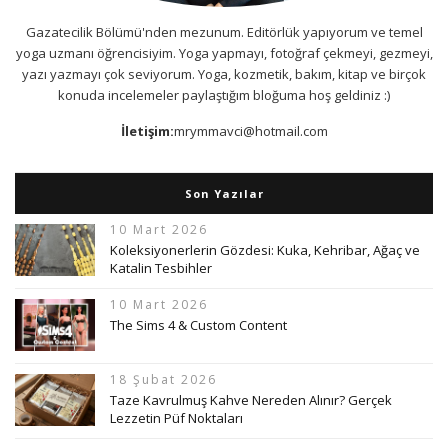
Gazatecilik Bölümü'nden mezunum. Editörlük yapıyorum ve temel
yoga uzmanı öğrencisiyim. Yoga yapmayı, fotoğraf çekmeyi, gezmeyi,
yazı yazmayı çok seviyorum. Yoga, kozmetik, bakım, kitap ve birçok
konuda incelemeler paylaştığım bloğuma hoş geldiniz :)
İletişim:
mrymmavci@hotmail.com
Son Yazılar
10 Mart 2026
Koleksiyonerlerin Gözdesi: Kuka, Kehribar, Ağaç ve
Katalin Tesbihler
10 Mart 2026
The Sims 4 & Custom Content
18 Şubat 2026
Taze Kavrulmuş Kahve Nereden Alınır? Gerçek
Lezzetin Püf Noktaları