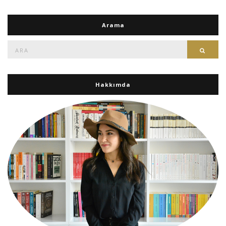
Arama
Ara:
Ara
Hakkımda