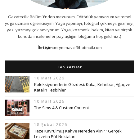
Gazatecilik Bölümü'nden mezunum. Editörlük yapıyorum ve temel
yoga uzmanı öğrencisiyim. Yoga yapmayı, fotoğraf çekmeyi, gezmeyi,
yazı yazmayı çok seviyorum. Yoga, kozmetik, bakım, kitap ve birçok
konuda incelemeler paylaştığım bloğuma hoş geldiniz :)
İletişim:
mrymmavci@hotmail.com
Son Yazılar
10 Mart 2026
Koleksiyonerlerin Gözdesi: Kuka, Kehribar, Ağaç ve
Katalin Tesbihler
10 Mart 2026
The Sims 4 & Custom Content
18 Şubat 2026
Taze Kavrulmuş Kahve Nereden Alınır? Gerçek
Lezzetin Püf Noktaları