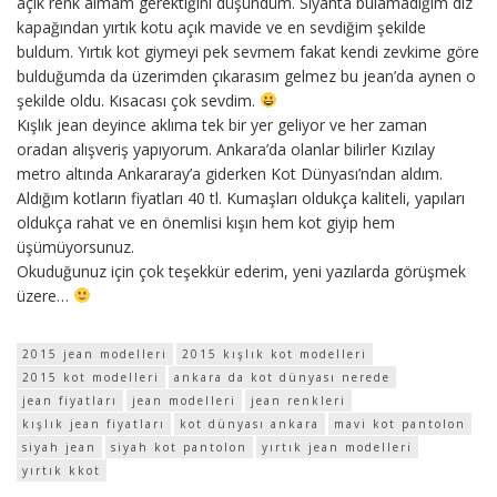
açık renk almam gerektiğini düşündüm. Siyahta bulamadığim diz
kapağından yırtık kotu açık mavide ve en sevdiğim şekilde
buldum. Yırtık kot giymeyi pek sevmem fakat kendi zevkime göre
bulduğumda da üzerimden çıkarasım gelmez bu jean’da aynen o
şekilde oldu. Kısacası çok sevdim.
Kışlık jean deyince aklıma tek bir yer geliyor ve her zaman
oradan alışveriş yapıyorum. Ankara’da olanlar bilirler Kızılay
metro altında Ankararay’a giderken Kot Dünyası’ndan aldım.
Aldığım kotların fiyatları 40 tl. Kumaşları oldukça kaliteli, yapıları
oldukça rahat ve en önemlisi kışın hem kot giyip hem
üşümüyorsunuz.
Okuduğunuz için çok teşekkür ederim, yeni yazılarda görüşmek
üzere…
2015 jean modelleri
2015 kışlık kot modelleri
2015 kot modelleri
ankara da kot dünyası nerede
jean fiyatları
jean modelleri
jean renkleri
kışlık jean fiyatları
kot dünyası ankara
mavi kot pantolon
siyah jean
siyah kot pantolon
yırtık jean modelleri
yırtık kkot