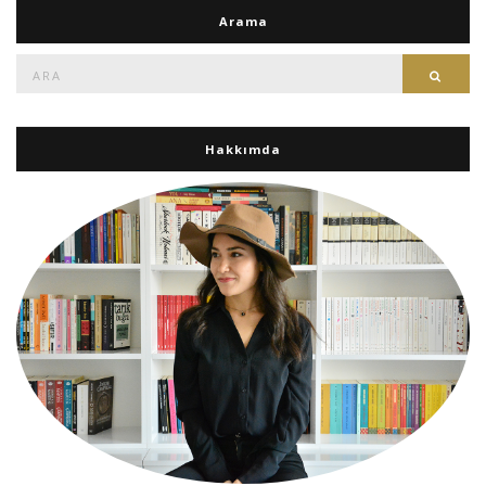
Arama
Ara:
Ara
Hakkımda