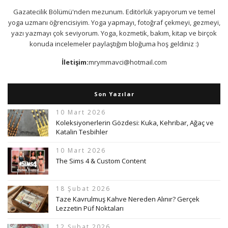
Gazatecilik Bölümü'nden mezunum. Editörlük yapıyorum ve temel
yoga uzmanı öğrencisiyim. Yoga yapmayı, fotoğraf çekmeyi, gezmeyi,
yazı yazmayı çok seviyorum. Yoga, kozmetik, bakım, kitap ve birçok
konuda incelemeler paylaştığım bloğuma hoş geldiniz :)
İletişim:
mrymmavci@hotmail.com
Son Yazılar
10 Mart 2026
Koleksiyonerlerin Gözdesi: Kuka, Kehribar, Ağaç ve
Katalin Tesbihler
10 Mart 2026
The Sims 4 & Custom Content
18 Şubat 2026
Taze Kavrulmuş Kahve Nereden Alınır? Gerçek
Lezzetin Püf Noktaları
12 Şubat 2026