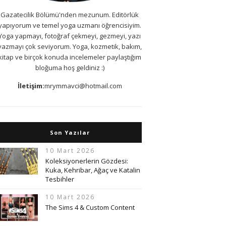
Gazatecilik Bölümü'nden mezunum. Editörlük
yapıyorum ve temel yoga uzmanı öğrencisiyim.
Yoga yapmayı, fotoğraf çekmeyi, gezmeyi, yazı
yazmayı çok seviyorum. Yoga, kozmetik, bakım,
kitap ve birçok konuda incelemeler paylaştığım
bloğuma hoş geldiniz :)
İletişim:
mrymmavci@hotmail.com
Son Yazılar
10 Mart 2026
Koleksiyonerlerin Gözdesi:
Kuka, Kehribar, Ağaç ve Katalin
Tesbihler
10 Mart 2026
The Sims 4 & Custom Content