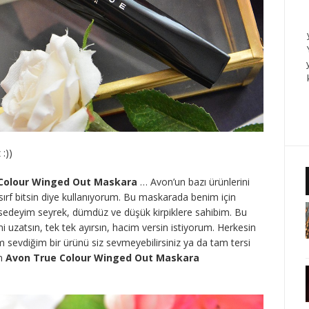
:))
Colour Winged Out Maskara
… Avon’un bazı ürünlerini
rf bitsin diye kullanıyorum. Bu maskarada benim için
hsedeyim seyrek, dümdüz ve düşük kirpiklere sahibim. Bu
 uzatsın, tek tek ayırsın, hacim versin istiyorum. Herkesin
 sevdiğim bir ürünü siz sevmeyebilirsiniz ya da tam tersi
en
Avon True Colour Winged Out Maskara