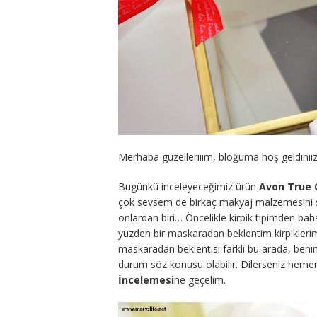
Merhaba güzelleriiim, bloğuma hoş geldiniiz 
Bugünkü inceleyeceğimiz ürün
Avon True 
çok sevsem de birkaç makyaj malzemesini sı
onlardan biri… Öncelikle kirpik tipimden ba
yüzden bir maskaradan beklentim kirpiklerimi
maskaradan beklentisi farklı bu arada, benim
durum söz konusu olabilir. Dilerseniz hem
İncelemesi
ne geçelim.