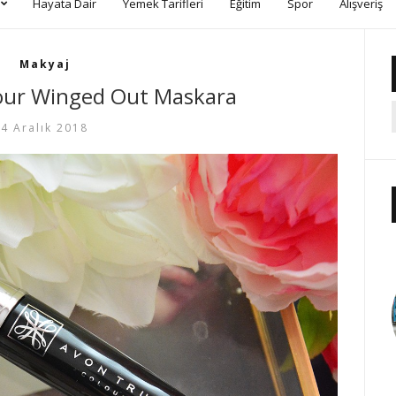
Hayata Dair
Yemek Tarifleri
Eğitim
Spor
Alışveriş
Makyaj
our Winged Out Maskara
4 Aralık 2018