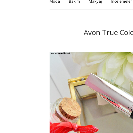
Moda
Bakım
Makyaj
İncelemeler
Avon True Col