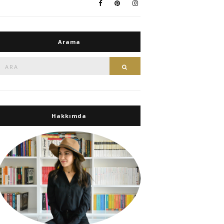
Arama
Ara:
Ara
Hakkımda