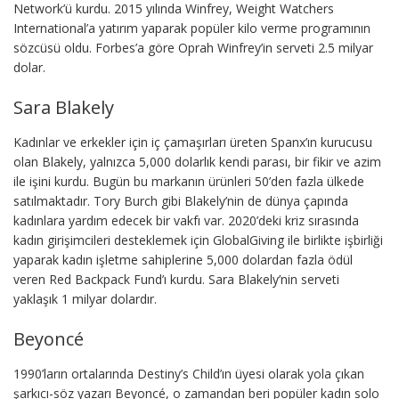
Network’ü kurdu. 2015 yılında Winfrey, Weight Watchers
International’a yatırım yaparak popüler kilo verme programının
sözcüsü oldu. Forbes’a göre Oprah Winfrey’in serveti 2.5 milyar
dolar.
Sara Blakely
Kadınlar ve erkekler için iç çamaşırları üreten Spanx’ın kurucusu
olan Blakely, yalnızca 5,000 dolarlık kendi parası, bir fikir ve azim
ile işini kurdu. Bugün bu markanın ürünleri 50’den fazla ülkede
satılmaktadır. Tory Burch gibi Blakely’nin de dünya çapında
kadınlara yardım edecek bir vakfı var. 2020’deki kriz sırasında
kadın girişimcileri desteklemek için GlobalGiving ile birlikte işbirliği
yaparak kadın işletme sahiplerine 5,000 dolardan fazla ödül
veren Red Backpack Fund’ı kurdu. Sara Blakely’nin serveti
yaklaşık 1 milyar dolardır.
Beyoncé
1990’ların ortalarında Destiny’s Child’ın üyesi olarak yola çıkan
şarkıcı-söz yazarı Beyoncé, o zamandan beri popüler kadın solo