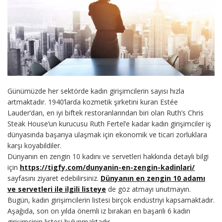
Günümüzde her sektörde kadın girişimcilerin sayısı hızla
artmaktadır. 1940’larda kozmetik şirketini kuran Estée
Lauder’dan, en iyi biftek restoranlarından biri olan Ruth’s Chris
Steak House’un kurucusu Ruth Fertel’e kadar kadın girişimciler iş
dünyasında başarıya ulaşmak için ekonomik ve ticari zorluklara
karşı koyabildiler.
Dünyanın en zengin 10 kadını ve servetleri hakkında detaylı bilgi
için
https://tigfy.com/dunyanin-en-zengin-kadinlari/
sayfasını ziyaret edebilirsiniz.
Dünyanın en zengin 10 adamı
ve servetleri ile ilgili listeye
de göz atmayı unutmayın.
Bugün, kadın girişimcilerin listesi birçok endüstriyi kapsamaktadır.
Aşağıda, son on yılda önemli iz bırakan en başarılı 6 kadın
girişimcinin listesi bulunmaktadır.