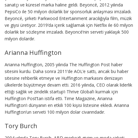
sanatçı ve küresel marka haline geldi. Beyoncé, 2012 yılında
PepsiCo ile 50 milyon dolarlık bir sponsorluk anlaşması imzaladı.
Beyoncé, şirketi Parkwood Entertainment aracılığıyla film, müzik
ve giysi üretiyor. 2019’da içerik sağlamak için Netflix ile 60 milyon
dolarlık bir sözleşme imzaladı. Beyoncé’nin serveti yaklaşık 500
milyon dolardır.
Arianna Huffington
Arianna Huffington, 2005 yılında The Huffington Post haber
sitesini kurdu. Daha sonra 2011’de AOL’e sattı, ancak bu haber
sitesine rehberlik etmeye ve Huffington markasını denizaşırı
ülkelerde büyütmeye devam etti. 2016 yılında, CEO olarak liderlik
ettiği sağlık ve zindelik startup’ı Thrive Global’ı kurmak için
Huffington Post’tan istifa etti. Time Magazine, Arianna
Huffington’ı dünyanın en etkili 100 kişisi listesine ekledi. Arianna
Huffington’un serveti 100 milyon dolar civarındadır.
Tory Burch
2004 yılında Tory Burch, ABD merkezli giyim ve moda şirketi