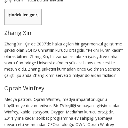
İçindekiler
[
gizle
]
Zhang Xin
Zhang Xin, Çin’de 2007’de halka açılan bir gayrimenkul geliştirme
şirketi olan SOHO China’nın kurucu ortağıdır. “Pekin’i kuran kadın”
olarak bilinen Zhang Xin, bir zamanlar fabrika işçisiydi ve daha
sonra Cambridge Üniversitesi’nden yüksek lisans derecesi ile
mezun oldu. Zhang, şirketini kurmadan önce Goldman Sachs’te
çalıştı. Şu anda Zhang Xin’in serveti 3 milyar dolardan fazladır.
Oprah Winfrey
Medya patronu Oprah Winfrey, medya imparatorluğunu
büyütmeye devam ediyor. Bir TV kişiliği ve başarılı girişimci olan
Winfrey, kablo istasyonu Oxygen Media’nın kurucu ortağıdır.
2011 yılına kadar sohbet programı’ına ev sahipliği yapmaya
devam etti ve ardından CEO’su olduğu OWN: Oprah Winfrey