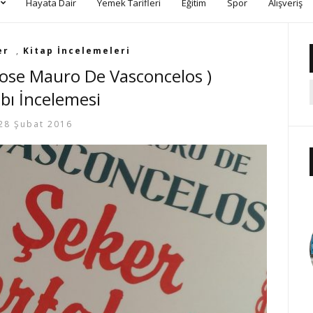
Hayata Dair
Yemek Tarifleri
Eğitim
Spor
Alışveriş
er
,
Kitap İncelemeleri
~Jose Mauro De Vasconcelos )
abı İncelemesi
28 Şubat 2016