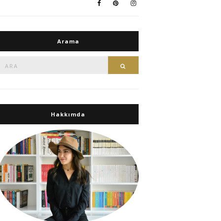
Arama
Ara:
Ara
Hakkımda