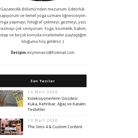
Gazatecilik Bölümü'nden mezunum. Editörlük
yapıyorum ve temel yoga uzmanı öğrencisiyim.
Yoga yapmayı, fotoğraf çekmeyi, gezmeyi, yazı
yazmayı çok seviyorum. Yoga, kozmetik, bakım,
kitap ve birçok konuda incelemeler paylaştığım
bloğuma hoş geldiniz :)
İletişim:
mrymmavci@hotmail.com
Son Yazılar
10 Mart 2026
Koleksiyonerlerin Gözdesi:
Kuka, Kehribar, Ağaç ve Katalin
Tesbihler
10 Mart 2026
The Sims 4 & Custom Content