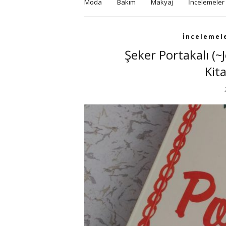
Moda
Bakım
Makyaj
İncelemeler
İncelemel
Şeker Portakalı (
Kit