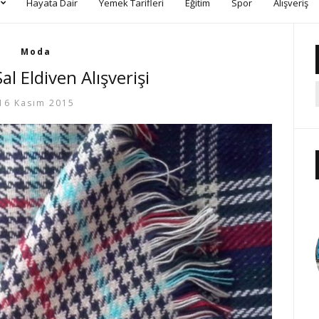
Hayata Dair
Yemek Tarifleri
Eğitim
Spor
Alışveriş
Moda
al Eldiven Alışverişi
16 Kasım 2015