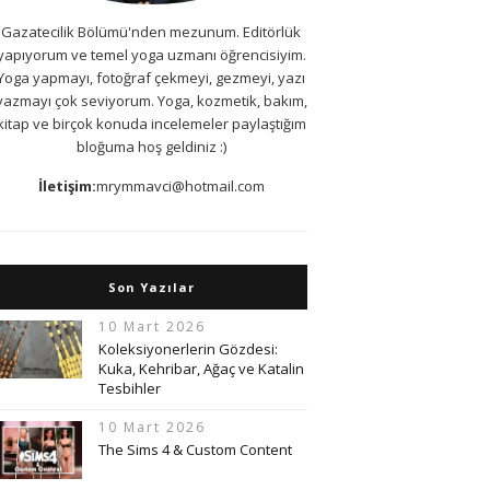
Gazatecilik Bölümü'nden mezunum. Editörlük
yapıyorum ve temel yoga uzmanı öğrencisiyim.
Yoga yapmayı, fotoğraf çekmeyi, gezmeyi, yazı
yazmayı çok seviyorum. Yoga, kozmetik, bakım,
kitap ve birçok konuda incelemeler paylaştığım
bloğuma hoş geldiniz :)
İletişim:
mrymmavci@hotmail.com
Son Yazılar
10 Mart 2026
Koleksiyonerlerin Gözdesi:
Kuka, Kehribar, Ağaç ve Katalin
Tesbihler
10 Mart 2026
The Sims 4 & Custom Content