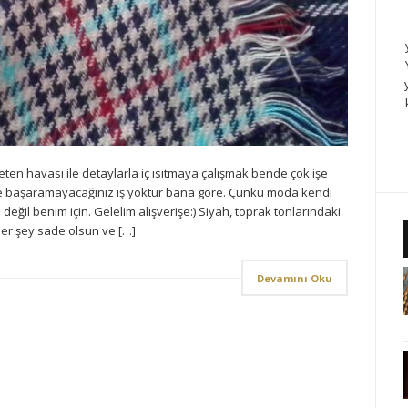
reten havası ile detaylarla iç ısıtmaya çalışmak bende çok işe
izde başaramayacağınız iş yoktur bana göre. Çünkü moda kendi
eğil benim için. Gelelim alışverişe:) Siyah, toprak tonlarındaki
er şey sade olsun ve […]
Devamını Oku