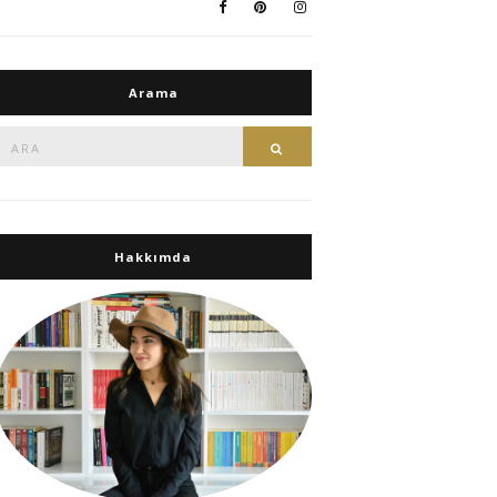
Arama
Ara:
Ara
Hakkımda