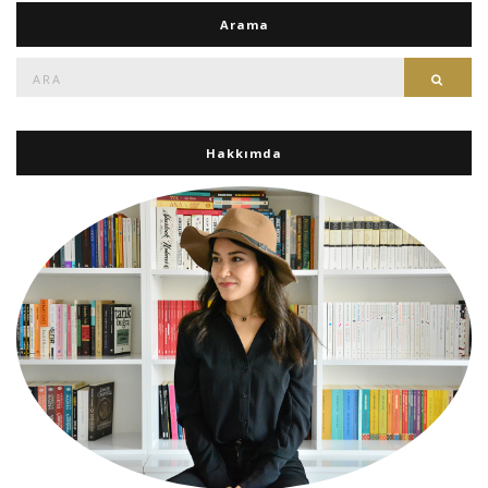
Arama
Ara:
Ara
Hakkımda