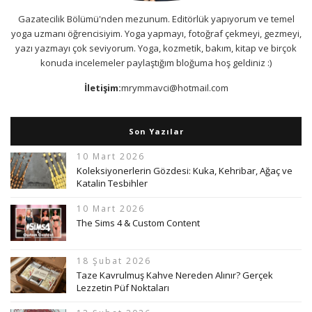
Gazatecilik Bölümü'nden mezunum. Editörlük yapıyorum ve temel
yoga uzmanı öğrencisiyim. Yoga yapmayı, fotoğraf çekmeyi, gezmeyi,
yazı yazmayı çok seviyorum. Yoga, kozmetik, bakım, kitap ve birçok
konuda incelemeler paylaştığım bloğuma hoş geldiniz :)
İletişim:
mrymmavci@hotmail.com
Son Yazılar
10 Mart 2026
Koleksiyonerlerin Gözdesi: Kuka, Kehribar, Ağaç ve
Katalin Tesbihler
10 Mart 2026
The Sims 4 & Custom Content
18 Şubat 2026
Taze Kavrulmuş Kahve Nereden Alınır? Gerçek
Lezzetin Püf Noktaları