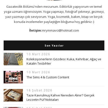
Gazatecilik Bölümü'nden mezunum. Editörlük yapıyorum ve temel
yoga uzmanı öğrencisiyim. Yoga yapmayı, fotoğraf çekmeyi, gezmeyi,
yazı yazmayı çok seviyorum. Yoga, kozmetik, bakım, kitap ve birçok
konuda incelemeler paylaştığım bloğuma hoş geldiniz :)
İletişim:
mrymmavci@hotmail.com
Son Yazılar
10 Mart 2026
Koleksiyonerlerin Gözdesi: Kuka, Kehribar, Ağaç ve
Katalin Tesbihler
10 Mart 2026
The Sims 4 & Custom Content
18 Şubat 2026
Taze Kavrulmuş Kahve Nereden Alınır? Gerçek
Lezzetin Püf Noktaları