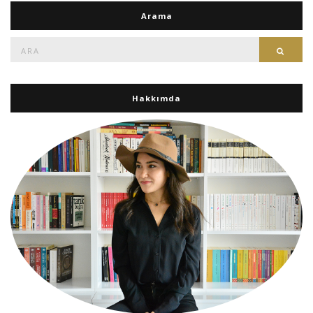
Arama
Ara:
Ara
Hakkımda