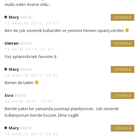
mutlu eden Avene oldu…
Mary
dedi ki:
CEVAPLA
15 ARALIK 2017, 20:07
Ben de çok severek kullandım ve yenisini hemen sipariş verdim
Umran
dedi ki:
CEVAPLA
15 EKIM 2017, 23:31
Yaz aylarında tek favorim :)!
Mary
dedi ki:
CEVAPLA
15 ARALIK 2017, 20:07
Benim de tatlım
Esra
dedi ki:
CEVAPLA
16 EKIM 2017, 13:42
Bende yakin bir zamanda yazmayi planliyorum.. cok severek
kullaniyorum bende kuzum. Eline saglik
Mary
dedi ki:
CEVAPLA
15 ARALIK 2017, 20:06