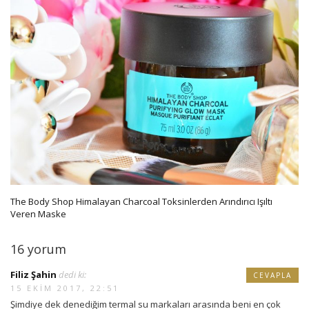
The Body Shop Himalayan Charcoal Toksinlerden Arındırıcı Işıltı
Veren Maske
16 yorum
Filiz Şahin
dedi ki:
CEVAPLA
15 EKIM 2017, 22:51
Şimdiye dek denediğim termal su markaları arasında beni en çok