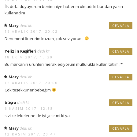
İlk defa duyuyorum benim niye haberim olmadı ki bundan yazın
kullanırdım
Mary
dedi ki:
CEVAPLA
15 ARALIK 2017, 20:02
Denemeni öneririm kuzum, çok seviyorum.
Yeliz'in Keşifleri
dedi ki:
CEVAPLA
18 EKIM 2017, 13:20
Bu markanın ürünleri merak ediyorum mutlulukla kullan tatlım :*
Mary
dedi ki:
CEVAPLA
15 ARALIK 2017, 20:00
Çok teşekkürler bebeğim
büşra
dedi ki:
CEVAPLA
6 KASIM 2017, 12:38
sivilce lekelerine de iyi gelir mi ki ya
Mary
dedi ki:
CEVAPLA
12 KASIM 2017, 20:47