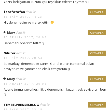
Yazını bekliyorum kuzum, çok teşekkür ederim Esy’mm <3
fatofotofan
dedi ki:
CEVAPLA
16 EKIM 2017, 16:23
Hiç denemedim ve merak ettim
Mary
dedi ki:
CEVAPLA
15 ARALIK 2017, 20:05
Denemeni öneririm tatlım :))
Nilüfer
dedi ki:
CEVAPLA
16 EKIM 2017, 20:54
Bu markayı denemedim canım. Genel olarak ise termal suları
seviyorum ve çantamdan eksik etmiyorum :))
Mary
dedi ki:
CEVAPLA
15 ARALIK 2017, 20:05
Avene termal suyu kesinlikle denemelisin kuzum, çok seviyorum ben
:))
TEMBELPRENSESBLOG
dedi ki:
CEVAPLA
18 EKIM 2017, 03:15