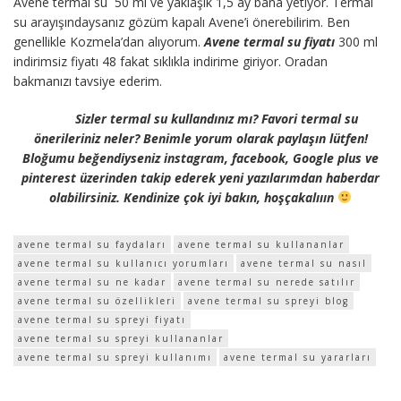
Avene termal su 50 ml ve yaklaşık 1,5 ay bana yetiyor. Termal
su arayışındaysanız gözüm kapalı Avene’i önerebilirim. Ben
genellikle Kozmela’dan alıyorum.
Avene termal su fiyatı
300 ml
indirimsiz fiyatı 48 fakat sıklıkla indirime giriyor. Oradan
bakmanızı tavsiye ederim.
Sizler termal su kullandınız mı? Favori termal su
önerileriniz neler? Benimle yorum olarak paylaşın lütfen!
Bloğumu beğendiyseniz instagram, facebook, Google plus ve
pinterest üzerinden takip ederek yeni yazılarımdan haberdar
olabilirsiniz. Kendinize çok iyi bakın, hoşçakalııın
avene termal su faydaları
avene termal su kullananlar
avene termal su kullanıcı yorumları
avene termal su nasıl
avene termal su ne kadar
avene termal su nerede satılır
avene termal su özellikleri
avene termal su spreyi blog
avene termal su spreyi fiyatı
avene termal su spreyi kullananlar
avene termal su spreyi kullanımı
avene termal su yararları