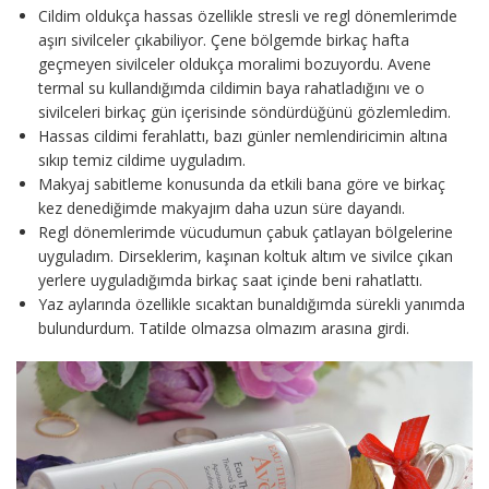
Cildim oldukça hassas özellikle stresli ve regl dönemlerimde
aşırı sivilceler çıkabiliyor. Çene bölgemde birkaç hafta
geçmeyen sivilceler oldukça moralimi bozuyordu. Avene
termal su kullandığımda cildimin baya rahatladığını ve o
sivilceleri birkaç gün içerisinde söndürdüğünü gözlemledim.
Hassas cildimi ferahlattı, bazı günler nemlendiricimin altına
sıkıp temiz cildime uyguladım.
Makyaj sabitleme konusunda da etkili bana göre ve birkaç
kez denediğimde makyajım daha uzun süre dayandı.
Regl dönemlerimde vücudumun çabuk çatlayan bölgelerine
uyguladım. Dirseklerim, kaşınan koltuk altım ve sivilce çıkan
yerlere uyguladığımda birkaç saat içinde beni rahatlattı.
Yaz aylarında özellikle sıcaktan bunaldığımda sürekli yanımda
bulundurdum. Tatilde olmazsa olmazım arasına girdi.