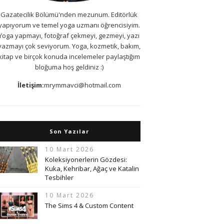
Gazatecilik Bölümü'nden mezunum. Editörlük
yapıyorum ve temel yoga uzmanı öğrencisiyim.
Yoga yapmayı, fotoğraf çekmeyi, gezmeyi, yazı
yazmayı çok seviyorum. Yoga, kozmetik, bakım,
kitap ve birçok konuda incelemeler paylaştığım
bloğuma hoş geldiniz :)
İletişim:
mrymmavci@hotmail.com
Son Yazılar
10 Mart 2026
Koleksiyonerlerin Gözdesi:
Kuka, Kehribar, Ağaç ve Katalin
Tesbihler
10 Mart 2026
The Sims 4 & Custom Content