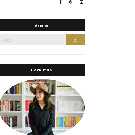
Arama
Ara:
Ara
Hakkımda