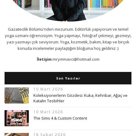
Gazatecilik Bölümü'nden mezunum. Editörlük yapıyorum ve temel
yoga uzmanı öğrencisiyim. Yoga yapmayı, fotoğraf çekmeyi, gezmeyi,
yazı yazmayı çok seviyorum. Yoga, kozmetik, bakım, kitap ve birçok
konuda incelemeler paylaştığım bloğuma hoş geldiniz :)
İletişim:
mrymmavci@hotmail.com
Son Yazılar
10 Mart 2026
Koleksiyonerlerin Gözdesi: Kuka, Kehribar, Ağaç ve
Katalin Tesbihler
10 Mart 2026
The Sims 4 & Custom Content
18 Şubat 2026