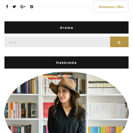
Devamını Oku
Arama
Ara:
Ara
Hakkımda