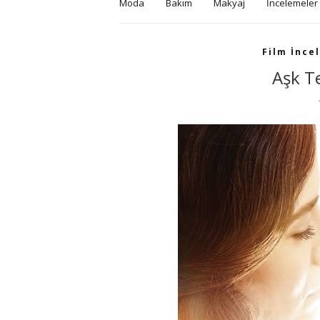
Moda
Bakım
Makyaj
İncelemeler
Film İnce
Aşk T