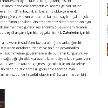
n muhteşem oyunculukarı ile gerçekmiş hissini
n gülmesi bana çok sempatik ve sevimli geliyor siz ne
ever filmi 2’nin hazırlıkları başlamış oldukça merak
ğına göre çok uzun bir zaman kalmadı sayılır inşallah çok
rada filmin şarkılarını dinlemediyseniz daha hemen dinleyin
şarkısını mehmet günsür seslendirmişti ve şebnem ferah’ın
undu…
eylül akşamı için tık
hoşçakal için tık
Zaferlerim için tık
r yıldı. Aşkın tesadüften fazlası olduğunu anladığım bir
im o yüzden defalarca izledim ve hâlâ da doyamadım
ik, aşk filmlerine güvenmesem de bu filmin kurgusunu ve
i sağladığı için oldukça özel… İzlemediyseniz bir şans verin
da… Olayın Ankara’da geçmesi, çocukluk aşkınızla tekrar
nızın daha da güçlenmesi, görüşemeseniz de aynı
amamnız bunlar tesadüf olabilir mi? Bu tanımlardan biri