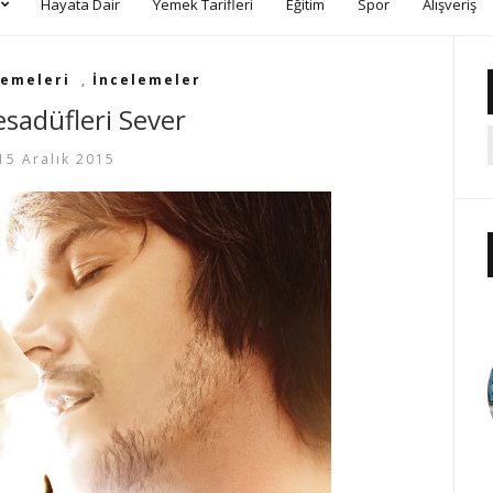
Hayata Dair
Yemek Tarifleri
Eğitim
Spor
Alışveriş
lemeleri
,
İncelemeler
esadüfleri Sever
15 Aralık 2015