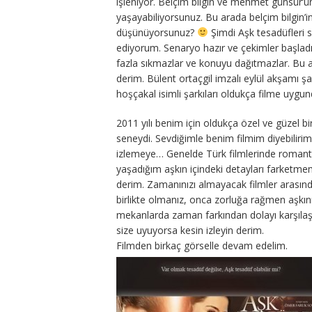
işleniyor. Belçim bilgin ve mehmet günsür’ü
yaşayabiliyorsunuz. Bu arada belçim bilgin’i
düşünüyorsunuz?
Şimdi Aşk tesadüfleri s
ediyorum. Senaryo hazır ve çekimler başladı
fazla sıkmazlar ve konuyu dağıtmazlar. Bu a
derim. Bülent ortaçgil imzalı eylül akşamı 
hoşçakal isimli şarkıları oldukça filme uyg
2011 yılı benim için oldukça özel ve güzel bi
seneydi. Sevdiğimle benim filmim diyebilir
izlemeye… Genelde Türk filmlerinde romant
yaşadığım aşkın içindeki detayları farketmem
derim. Zamanınızı almayacak filmler arasın
birlikte olmanız, onca zorluğa rağmen aşkı
mekanlarda zaman farkından dolayı karşılaş
size uyuyorsa kesin izleyin derim.
Filmden birkaç görselle devam edelim.