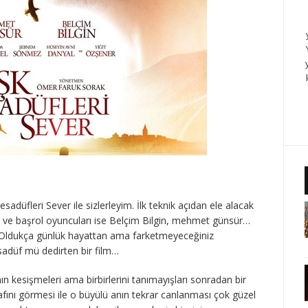
sadüfleri Sever ile sizlerleyim. İlk teknik açıdan ele alacak
 ve başrol oyuncuları ise Belçim Bilgin, mehmet günsür…
 Oldukça günlük hayattan ama farketmeyeceğiniz
sadüf mü dedirten bir film…
ın kesişmeleri ama birbirlerini tanımayışları sonradan bir
afını görmesi ile o büyülü anın tekrar canlanması çok güzel