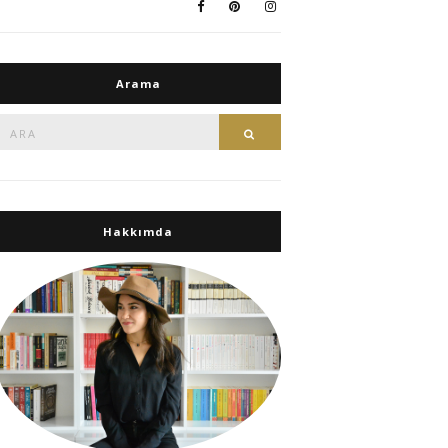
Arama
Ara:
Ara
Hakkımda