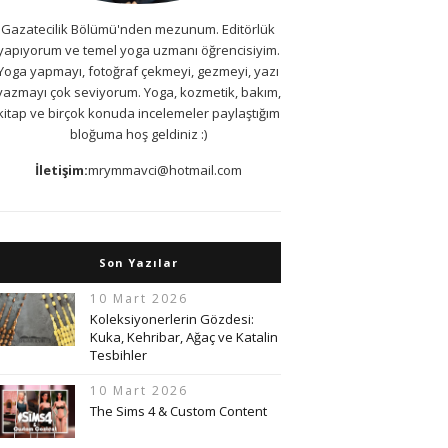
Gazatecilik Bölümü'nden mezunum. Editörlük
yapıyorum ve temel yoga uzmanı öğrencisiyim.
Yoga yapmayı, fotoğraf çekmeyi, gezmeyi, yazı
yazmayı çok seviyorum. Yoga, kozmetik, bakım,
kitap ve birçok konuda incelemeler paylaştığım
bloğuma hoş geldiniz :)
İletişim:
mrymmavci@hotmail.com
Son Yazılar
10 Mart 2026
Koleksiyonerlerin Gözdesi:
Kuka, Kehribar, Ağaç ve Katalin
Tesbihler
10 Mart 2026
The Sims 4 & Custom Content