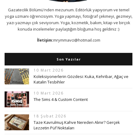
Gazatecilik Bölümü'nden mezunum. Editörlük yapıyorum ve temel
yoga uzmanı öğrencisiyim. Yoga yapmayı, fotoğraf çekmeyi, gezmeyi,
yazı yazmayı çok seviyorum. Yoga, kozmetik, bakım, kitap ve birçok
konuda incelemeler paylaştığım bloğuma hoş geldiniz :)
İletişim:
mrymmavci@hotmail.com
Son Yazılar
10 Mart 2026
Koleksiyonerlerin Gözdesi: Kuka, Kehribar, Ağaç ve
Katalin Tesbihler
10 Mart 2026
The Sims 4 & Custom Content
18 Şubat 2026
Taze Kavrulmuş Kahve Nereden Alınır? Gerçek
Lezzetin Püf Noktaları