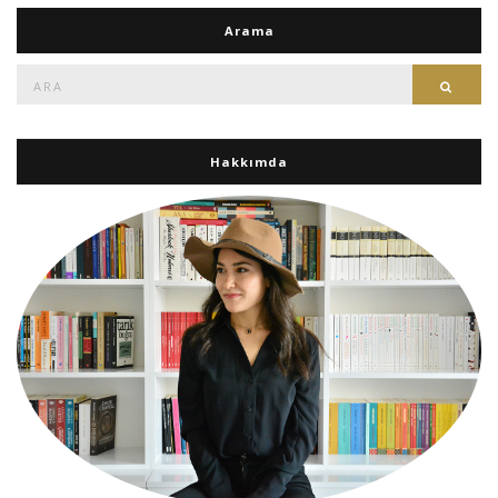
Arama
Ara:
Ara
Hakkımda