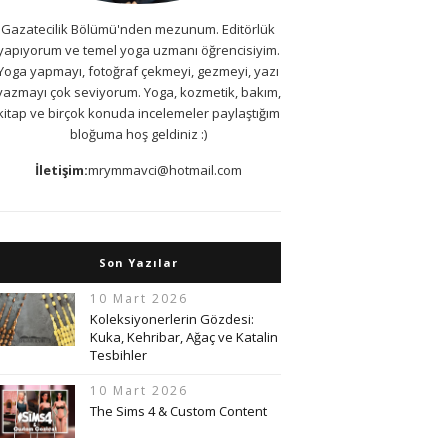
Gazatecilik Bölümü'nden mezunum. Editörlük
yapıyorum ve temel yoga uzmanı öğrencisiyim.
Yoga yapmayı, fotoğraf çekmeyi, gezmeyi, yazı
yazmayı çok seviyorum. Yoga, kozmetik, bakım,
kitap ve birçok konuda incelemeler paylaştığım
bloğuma hoş geldiniz :)
İletişim:
mrymmavci@hotmail.com
Son Yazılar
10 Mart 2026
Koleksiyonerlerin Gözdesi:
Kuka, Kehribar, Ağaç ve Katalin
Tesbihler
10 Mart 2026
The Sims 4 & Custom Content