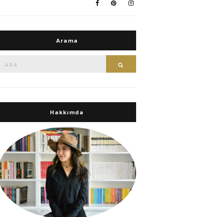
Arama
Ara:
Ara
Hakkımda