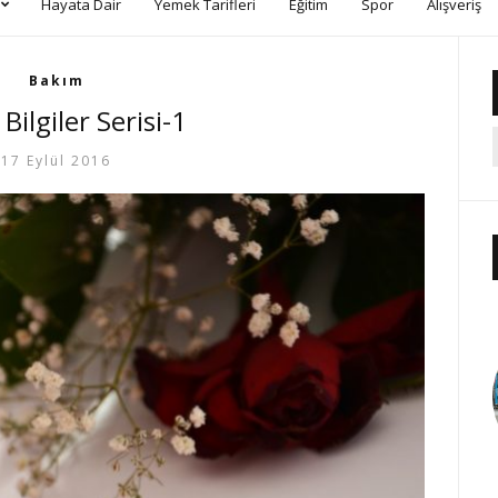
Hayata Dair
Yemek Tarifleri
Eğitim
Spor
Alışveriş
Bakım
 Bilgiler Serisi-1
17 Eylül 2016