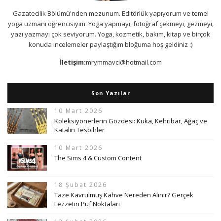
Gazatecilik Bölümü'nden mezunum. Editörlük yapıyorum ve temel
yoga uzmanı öğrencisiyim. Yoga yapmayı, fotoğraf çekmeyi, gezmeyi,
yazı yazmayı çok seviyorum. Yoga, kozmetik, bakım, kitap ve birçok
konuda incelemeler paylaştığım bloğuma hoş geldiniz :)
İletişim:
mrymmavci@hotmail.com
Son Yazılar
10 Mart 2026
Koleksiyonerlerin Gözdesi: Kuka, Kehribar, Ağaç ve
Katalin Tesbihler
10 Mart 2026
The Sims 4 & Custom Content
18 Şubat 2026
Taze Kavrulmuş Kahve Nereden Alınır? Gerçek
Lezzetin Püf Noktaları