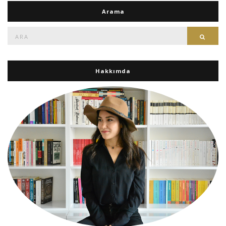
Arama
Ara:
Ara
Hakkımda