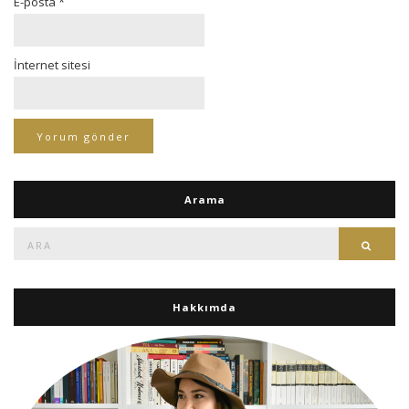
E-posta
*
İnternet sitesi
Arama
Ara:
Ara
Hakkımda