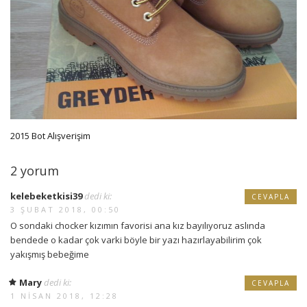
2015 Bot Alışverişim
2 yorum
kelebeketkisi39
dedi ki:
CEVAPLA
3 ŞUBAT 2018, 00:50
O sondaki chocker kızımın favorisi ana kız bayılıyoruz aslında
bendede o kadar çok varki böyle bir yazı hazırlayabilirim çok
yakışmış bebeğime
Mary
dedi ki:
CEVAPLA
1 NISAN 2018, 12:28