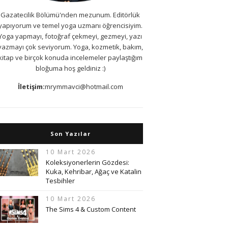
Gazatecilik Bölümü'nden mezunum. Editörlük
yapıyorum ve temel yoga uzmanı öğrencisiyim.
Yoga yapmayı, fotoğraf çekmeyi, gezmeyi, yazı
yazmayı çok seviyorum. Yoga, kozmetik, bakım,
kitap ve birçok konuda incelemeler paylaştığım
bloğuma hoş geldiniz :)
İletişim:
mrymmavci@hotmail.com
Son Yazılar
10 Mart 2026
Koleksiyonerlerin Gözdesi:
Kuka, Kehribar, Ağaç ve Katalin
Tesbihler
10 Mart 2026
The Sims 4 & Custom Content