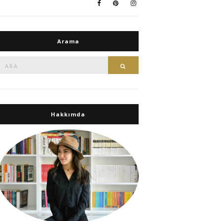
Arama
Ara:
Ara
Hakkımda