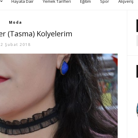
Hayata Dair
Yemek Tarifleri
Eğitim
Spor
Alışveriş
Moda
er (Tasma) Kolyelerim
2 Şubat 2018