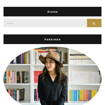
Arama
Ara:
Ara
Hakkımda