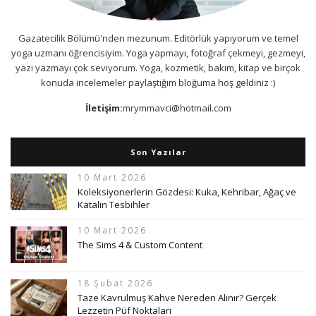
Gazatecilik Bölümü'nden mezunum. Editörlük yapıyorum ve temel
yoga uzmanı öğrencisiyim. Yoga yapmayı, fotoğraf çekmeyi, gezmeyi,
yazı yazmayı çok seviyorum. Yoga, kozmetik, bakım, kitap ve birçok
konuda incelemeler paylaştığım bloğuma hoş geldiniz :)
İletişim:
mrymmavci@hotmail.com
Son Yazılar
10 Mart 2026
Koleksiyonerlerin Gözdesi: Kuka, Kehribar, Ağaç ve
Katalin Tesbihler
10 Mart 2026
The Sims 4 & Custom Content
18 Şubat 2026
Taze Kavrulmuş Kahve Nereden Alınır? Gerçek
Lezzetin Püf Noktaları