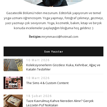
Gazatecilik Bölümü'nden mezunum. Editörlük yapıyorum ve temel
yoga uzmanı öğrencisiyim. Yoga yapmayı, fotoğraf çekmeyi, gezmeyi,
yazı yazmayı çok seviyorum. Yoga, kozmetik, bakım, kitap ve birçok
konuda incelemeler paylaştığım bloğuma hoş geldiniz :)
İletişim:
mrymmavci@hotmail.com
Son Yazılar
10 Mart 2026
Koleksiyonerlerin Gözdesi: Kuka, Kehribar, Ağaç ve
Katalin Tesbihler
10 Mart 2026
The Sims 4 & Custom Content
18 Şubat 2026
Taze Kavrulmuş Kahve Nereden Alınır? Gerçek
Lezzetin Püf Noktaları