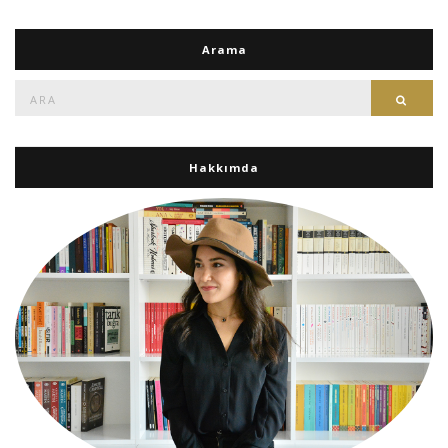
Arama
Ara:
Ara
Hakkımda