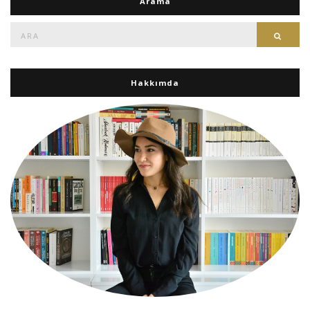
Arama
Ara:
Ara
Hakkımda