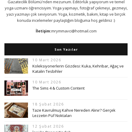
Gazatecilik Bölümü'nden mezunum. Editörlük yapıyorum ve temel
yoga uzmanı öğrencisiyim. Yoga yapmayı, fotoğraf çekmeyi, gezmeyi,
yazı yazmayı çok seviyorum. Yoga, kozmetik, bakım, kitap ve birçok
konuda incelemeler paylaştığım bloğuma hoş geldiniz :)
İletişim:
mrymmavci@hotmail.com
Son Yazılar
10 Mart 2026
Koleksiyonerlerin Gözdesi: Kuka, Kehribar, Ağaç ve
Katalin Tesbihler
10 Mart 2026
The Sims 4 & Custom Content
18 Şubat 2026
Taze Kavrulmuş Kahve Nereden Alınır? Gerçek
Lezzetin Püf Noktaları
12 Şubat 2026