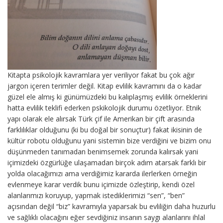
Kitapta psikolojik kavramlara yer veriliyor fakat bu çok ağır
jargon içeren terimler değil. Kitap evlilik kavramını da o kadar
güzel ele almış ki günümüzdeki bu kalıplaşmış evlilik örneklerini
hatta evlilik teklifi ederken pskikolojik durumu özetliyor. Etnik
yapı olarak ele alırsak Türk çif ile Amerikan bir çift arasında
farklılıklar olduğunu (ki bu doğal bir sonuçtur) fakat ikisinin de
kültür robotu olduğunu yani sistemin bize verdiğini ve bizim onu
düşünmeden tanımadan benimsemek zorunda kalırsak yani
içimizdeki özgürlüğe ulaşamadan birçok adım atarsak farklı bir
yolda olacağımızı ama verdiğimiz kararda ilerlerken örneğin
evlenmeye karar verdik bunu içimizde özleştirip, kendi özel
alanlarımızı koruyup, yapmak istediklerimizi “sen”, “ben”
açısından değil “biz” kavramıyla yaparsak bu evliliğin daha huzurlu
ve sağlıklı olacağını eğer sevdiğiniz insanın saygı alanlarını ihlal