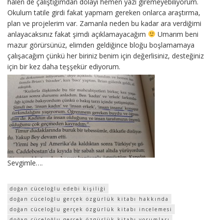
halen de çalıştığımdan dolayı hemen yazı giremeyebiliyorum.
Okulum tatile girdi fakat yapmam gereken onlarca araştırma,
plan ve projelerim var. Zamanla neden bu kadar ara verdiğimi
anlayacaksınız fakat şimdi açıklamayacağım
Umarım beni
mazur görürsünüz, elimden geldiğince bloğu boşlamamaya
çalışacağım çünkü her biriniz benim için değerlisiniz, desteğiniz
için bir kez daha teşşekür ediyorum.
Sevgimle….
doğan cüceloğlu edebi kişiliği
doğan cüceloğlu gerçek özgürlük kitabı hakkında
doğan cüceloğlu gerçek özgürlük kitabı incelemesi
doğan cüceloğlu gerçek özgürlük kitabı yorumları