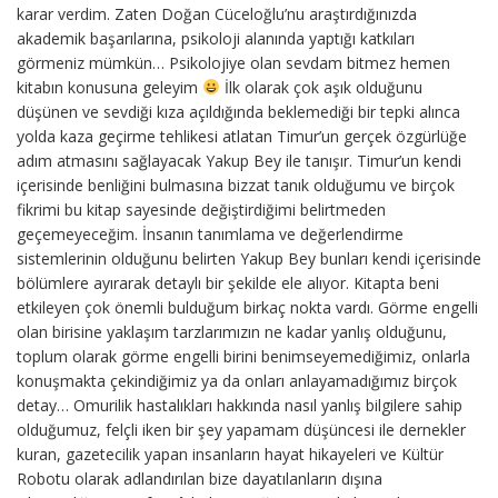
karar verdim. Zaten Doğan Cüceloğlu’nu araştırdığınızda
akademik başarılarına, psikoloji alanında yaptığı katkıları
görmeniz mümkün… Psikolojiye olan sevdam bitmez hemen
kitabın konusuna geleyim
İlk olarak çok aşık olduğunu
düşünen ve sevdiği kıza açıldığında beklemediği bir tepki alınca
yolda kaza geçirme tehlikesi atlatan Timur’un gerçek özgürlüğe
adım atmasını sağlayacak Yakup Bey ile tanışır. Timur’un kendi
içerisinde benliğini bulmasına bizzat tanık olduğumu ve birçok
fikrimi bu kitap sayesinde değiştirdiğimi belirtmeden
geçemeyeceğim. İnsanın tanımlama ve değerlendirme
sistemlerinin olduğunu belirten Yakup Bey bunları kendi içerisinde
bölümlere ayırarak detaylı bir şekilde ele alıyor. Kitapta beni
etkileyen çok önemli bulduğum birkaç nokta vardı. Görme engelli
olan birisine yaklaşım tarzlarımızın ne kadar yanlış olduğunu,
toplum olarak görme engelli birini benimseyemediğimiz, onlarla
konuşmakta çekindiğimiz ya da onları anlayamadığımız birçok
detay… Omurilik hastalıkları hakkında nasıl yanlış bilgilere sahip
olduğumuz, felçli iken bir şey yapamam düşüncesi ile dernekler
kuran, gazetecilik yapan insanların hayat hikayeleri ve Kültür
Robotu olarak adlandırılan bize dayatılanların dışına