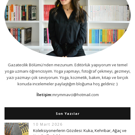
Gazatecilik Bölümü'nden mezunum. Editörlük yapıyorum ve temel
yoga uzmanı öğrencisiyim. Yoga yapmayı, fotoğraf çekmeyi, gezmeyi,
yazı yazmayı çok seviyorum. Yoga, kozmetik, bakım, kitap ve birçok
konuda incelemeler paylaştığım bloğuma hoş geldiniz :)
İletişim:
mrymmavci@hotmail.com
Son Yazılar
10 Mart 2026
Koleksiyonerlerin Gözdesi: Kuka, Kehribar, Ağaç ve