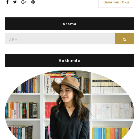
Devamını Oku
Arama
Ara:
Ara
Hakkımda