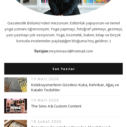
Gazatecilik Bölümü'nden mezunum. Editörlük yapıyorum ve temel
yoga uzmanı öğrencisiyim. Yoga yapmayı, fotoğraf çekmeyi, gezmeyi,
yazı yazmayı çok seviyorum. Yoga, kozmetik, bakım, kitap ve birçok
konuda incelemeler paylaştığım bloğuma hoş geldiniz :)
İletişim:
mrymmavci@hotmail.com
Son Yazılar
10 Mart 2026
Koleksiyonerlerin Gözdesi: Kuka, Kehribar, Ağaç ve
Katalin Tesbihler
10 Mart 2026
The Sims 4 & Custom Content
18 Şubat 2026