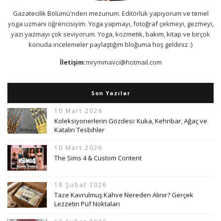
Gazatecilik Bölümü'nden mezunum. Editörlük yapıyorum ve temel
yoga uzmanı öğrencisiyim. Yoga yapmayı, fotoğraf çekmeyi, gezmeyi,
yazı yazmayı çok seviyorum. Yoga, kozmetik, bakım, kitap ve birçok
konuda incelemeler paylaştığım bloğuma hoş geldiniz :)
İletişim:
mrymmavci@hotmail.com
Son Yazılar
10 Mart 2026
Koleksiyonerlerin Gözdesi: Kuka, Kehribar, Ağaç ve
Katalin Tesbihler
10 Mart 2026
The Sims 4 & Custom Content
18 Şubat 2026
Taze Kavrulmuş Kahve Nereden Alınır? Gerçek
Lezzetin Püf Noktaları