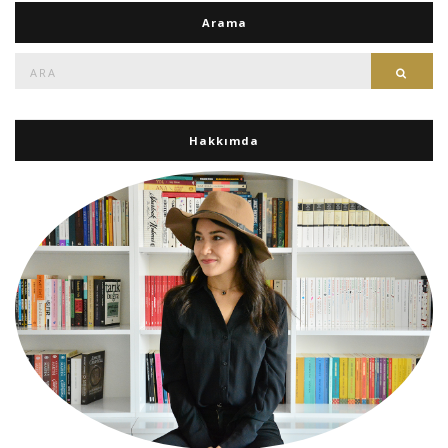
Arama
Ara:
Ara
Hakkımda