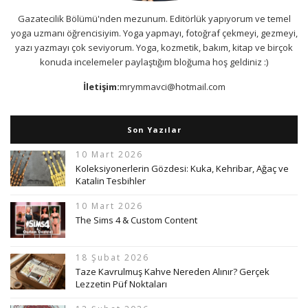
Gazatecilik Bölümü'nden mezunum. Editörlük yapıyorum ve temel
yoga uzmanı öğrencisiyim. Yoga yapmayı, fotoğraf çekmeyi, gezmeyi,
yazı yazmayı çok seviyorum. Yoga, kozmetik, bakım, kitap ve birçok
konuda incelemeler paylaştığım bloğuma hoş geldiniz :)
İletişim:
mrymmavci@hotmail.com
Son Yazılar
10 Mart 2026
Koleksiyonerlerin Gözdesi: Kuka, Kehribar, Ağaç ve
Katalin Tesbihler
10 Mart 2026
The Sims 4 & Custom Content
18 Şubat 2026
Taze Kavrulmuş Kahve Nereden Alınır? Gerçek
Lezzetin Püf Noktaları