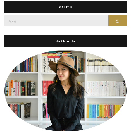
Arama
Ara:
Ara
Hakkımda