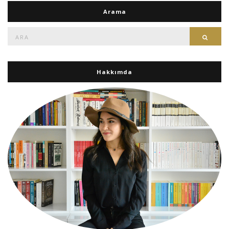
Arama
Ara:
Ara
Hakkımda