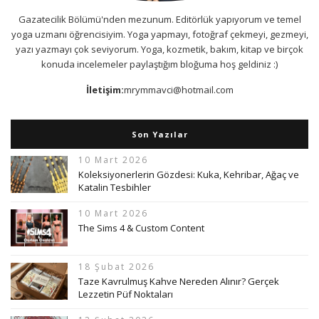
Gazatecilik Bölümü'nden mezunum. Editörlük yapıyorum ve temel
yoga uzmanı öğrencisiyim. Yoga yapmayı, fotoğraf çekmeyi, gezmeyi,
yazı yazmayı çok seviyorum. Yoga, kozmetik, bakım, kitap ve birçok
konuda incelemeler paylaştığım bloğuma hoş geldiniz :)
İletişim:
mrymmavci@hotmail.com
Son Yazılar
10 Mart 2026
Koleksiyonerlerin Gözdesi: Kuka, Kehribar, Ağaç ve
Katalin Tesbihler
10 Mart 2026
The Sims 4 & Custom Content
18 Şubat 2026
Taze Kavrulmuş Kahve Nereden Alınır? Gerçek
Lezzetin Püf Noktaları