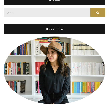
Arama
Ara:
Ara
Hakkımda