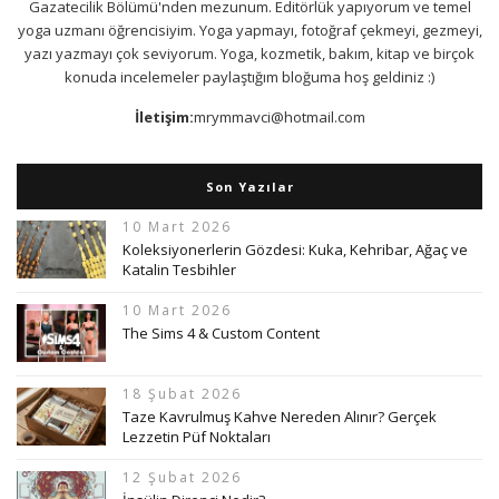
Gazatecilik Bölümü'nden mezunum. Editörlük yapıyorum ve temel
yoga uzmanı öğrencisiyim. Yoga yapmayı, fotoğraf çekmeyi, gezmeyi,
yazı yazmayı çok seviyorum. Yoga, kozmetik, bakım, kitap ve birçok
konuda incelemeler paylaştığım bloğuma hoş geldiniz :)
İletişim:
mrymmavci@hotmail.com
Son Yazılar
10 Mart 2026
Koleksiyonerlerin Gözdesi: Kuka, Kehribar, Ağaç ve
Katalin Tesbihler
10 Mart 2026
The Sims 4 & Custom Content
18 Şubat 2026
Taze Kavrulmuş Kahve Nereden Alınır? Gerçek
Lezzetin Püf Noktaları
12 Şubat 2026