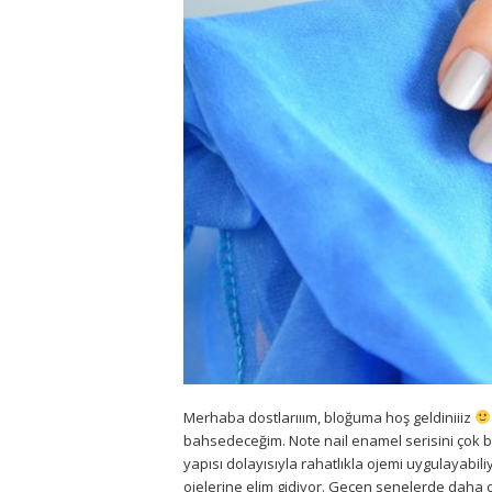
Merhaba dostlarııım, bloğuma hoş geldiniiiz
bahsedeceğim. Note nail enamel serisini çok 
yapısı dolayısıyla rahatlıkla ojemi uygulayabi
ojelerine elim gidiyor. Geçen senelerde daha 