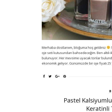
Merhaba dostlarııım, bloğuma hoş geldiniz
S
oje seti kutusundan bahsedeceğim. Ben altılı iki
bulunuyor. Her mevsime uyacak tonlar bulunduğu
ekonomik geliyor. Günümüzde bir oje fiyatı 25 T
B
Pastel Kalsiyumlu
Keratinli