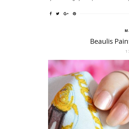
M
Beaulis Pain
1