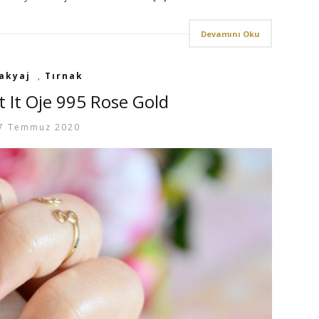
Devamını Oku
akyaj
,
Tırnak
t It Oje 995 Rose Gold
7 Temmuz 2020