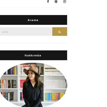
Arama
Ara:
Ara
Hakkımda