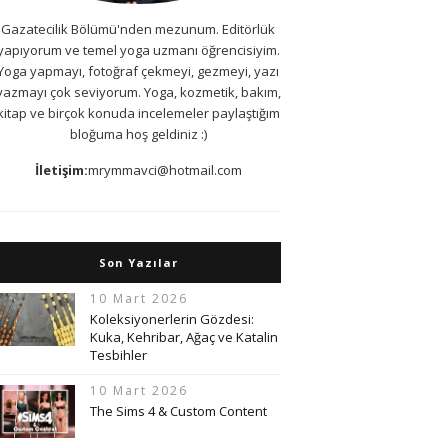
Gazatecilik Bölümü'nden mezunum. Editörlük
yapıyorum ve temel yoga uzmanı öğrencisiyim.
Yoga yapmayı, fotoğraf çekmeyi, gezmeyi, yazı
yazmayı çok seviyorum. Yoga, kozmetik, bakım,
kitap ve birçok konuda incelemeler paylaştığım
bloğuma hoş geldiniz :)
İletişim:
mrymmavci@hotmail.com
Son Yazılar
10 Mart 2026
Koleksiyonerlerin Gözdesi:
Kuka, Kehribar, Ağaç ve Katalin
Tesbihler
10 Mart 2026
The Sims 4 & Custom Content