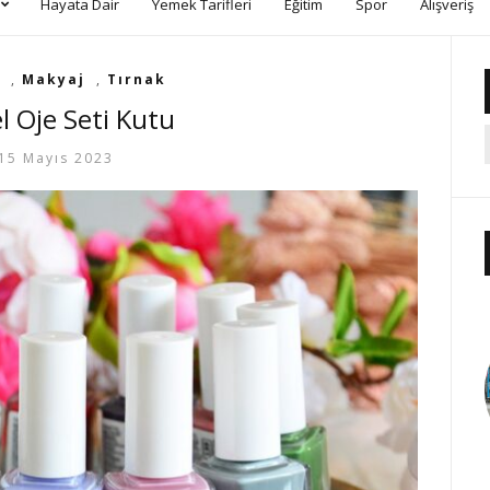
Hayata Dair
Yemek Tarifleri
Eğitim
Spor
Alışveriş
,
Makyaj
,
Tırnak
l Oje Seti Kutu
15 Mayıs 2023