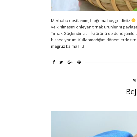
Merhaba dostlarııım, bloğuma hoş geldiniiz
ve kırılmasını önleyen tırnak ürünlerini paylaş
Tırnak Güçlendirici … İki ürünü de dönüşümlü ola
hissediyorum. Kullanmadığım dönemlerde tırnakl
mağruz kalma […]
M
Bej