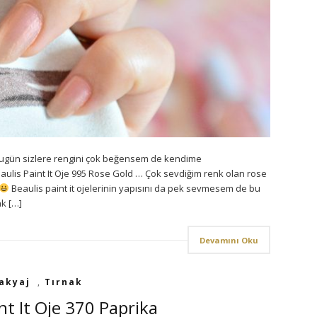
ugün sizlere rengini çok beğensem de kendime
ulis Paint It Oje 995 Rose Gold … Çok sevdiğim renk olan rose
Beaulis paint it ojelerinin yapısını da pek sevmesem de bu
ak […]
Devamını Oku
akyaj
,
Tırnak
nt It Oje 370 Paprika