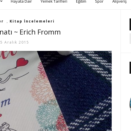
Hayata Dair
Yemek Tarifleri
Eğitim
Spor
Alışveriş
er
,
Kitap İncelemeleri
natı ~ Erich Fromm
5 Aralık 2015