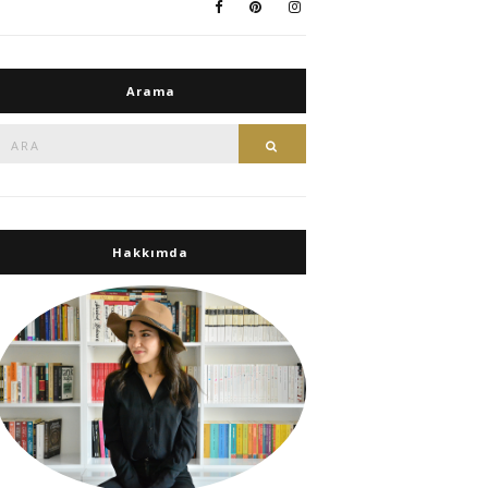
Arama
Ara:
Ara
Hakkımda