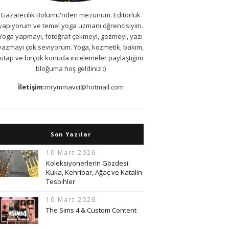
Gazatecilik Bölümü'nden mezunum. Editörlük
yapıyorum ve temel yoga uzmanı öğrencisiyim.
Yoga yapmayı, fotoğraf çekmeyi, gezmeyi, yazı
yazmayı çok seviyorum. Yoga, kozmetik, bakım,
kitap ve birçok konuda incelemeler paylaştığım
bloğuma hoş geldiniz :)
İletişim:
mrymmavci@hotmail.com
Son Yazılar
10 Mart 2026
Koleksiyonerlerin Gözdesi:
Kuka, Kehribar, Ağaç ve Katalin
Tesbihler
10 Mart 2026
The Sims 4 & Custom Content