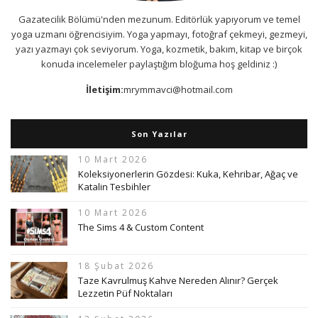
Gazatecilik Bölümü'nden mezunum. Editörlük yapıyorum ve temel
yoga uzmanı öğrencisiyim. Yoga yapmayı, fotoğraf çekmeyi, gezmeyi,
yazı yazmayı çok seviyorum. Yoga, kozmetik, bakım, kitap ve birçok
konuda incelemeler paylaştığım bloğuma hoş geldiniz :)
İletişim:
mrymmavci@hotmail.com
Son Yazılar
10 Mart 2026
Koleksiyonerlerin Gözdesi: Kuka, Kehribar, Ağaç ve
Katalin Tesbihler
10 Mart 2026
The Sims 4 & Custom Content
18 Şubat 2026
Taze Kavrulmuş Kahve Nereden Alınır? Gerçek
Lezzetin Püf Noktaları