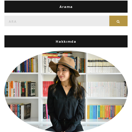
Arama
Ara:
Ara
Hakkımda