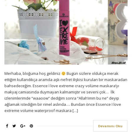
Merhaba, bloğuma hoş geldiniz
Bugün sizlere oldukça merak
ettiğim kullandıkça aramda aşk-nefret ilişkisi kurulan bir maskaradan
bahsedeceğim. Essence I love extreme crazy volüme maskara’yı
makyaj camiasında duymayan kalmamıştır ve seveni çok… İlk
izlenimlerimde “waaoow” dediğim sonra “Allah’ımm bu ne” deyip
ağlamak istediğim bir rimel aslında…. Bundan önce Essence I love
extreme volume waterproof maskara […]
Devamını Oku