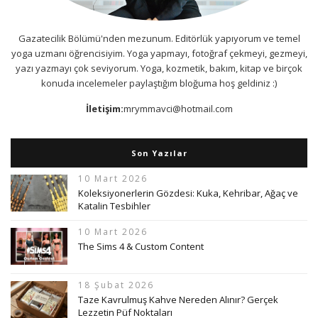
Gazatecilik Bölümü'nden mezunum. Editörlük yapıyorum ve temel
yoga uzmanı öğrencisiyim. Yoga yapmayı, fotoğraf çekmeyi, gezmeyi,
yazı yazmayı çok seviyorum. Yoga, kozmetik, bakım, kitap ve birçok
konuda incelemeler paylaştığım bloğuma hoş geldiniz :)
İletişim:
mrymmavci@hotmail.com
Son Yazılar
10 Mart 2026
Koleksiyonerlerin Gözdesi: Kuka, Kehribar, Ağaç ve
Katalin Tesbihler
10 Mart 2026
The Sims 4 & Custom Content
18 Şubat 2026
Taze Kavrulmuş Kahve Nereden Alınır? Gerçek
Lezzetin Püf Noktaları