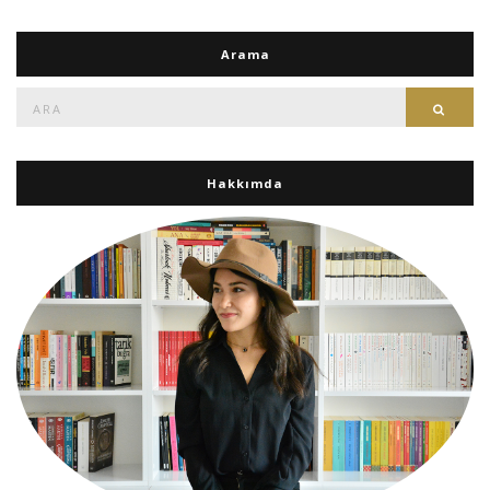
Arama
Ara:
Ara
Hakkımda