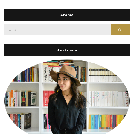
Arama
Ara:
Ara
Hakkımda