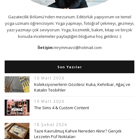
Gazatecilik Bölümü'nden mezunum. Editörlük yapıyorum ve temel
yoga uzmanı öğrencisiyim. Yoga yapmayı, fotoğraf çekmeyi, gezmeyi,
yazı yazmayı çok seviyorum. Yoga, kozmetik, bakım, kitap ve birçok
konuda incelemeler paylaştığım bloğuma hoş geldiniz :)
İletişim:
mrymmavci@hotmail.com
Son Yazılar
10 Mart 2026
Koleksiyonerlerin Gözdesi: Kuka, Kehribar, Ağaç ve
Katalin Tesbihler
10 Mart 2026
The Sims 4 & Custom Content
18 Şubat 2026
Taze Kavrulmuş Kahve Nereden Alınır? Gerçek
Lezzetin Püf Noktaları