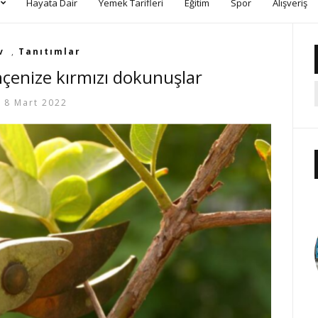
Hayata Dair
Yemek Tarifleri
Eğitim
Spor
Alışveriş
v
,
Tanıtımlar
çenize kırmızı dokunuşlar
8 Mart 2022