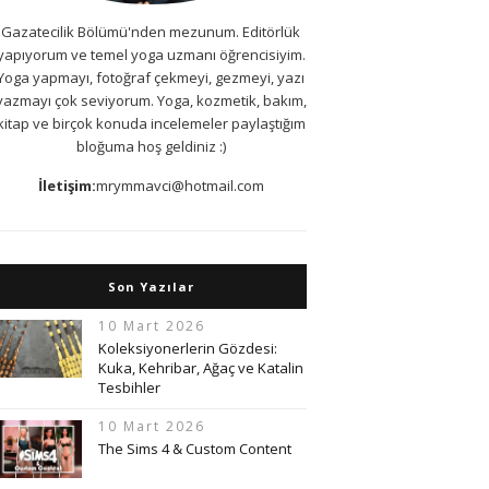
Gazatecilik Bölümü'nden mezunum. Editörlük
yapıyorum ve temel yoga uzmanı öğrencisiyim.
Yoga yapmayı, fotoğraf çekmeyi, gezmeyi, yazı
yazmayı çok seviyorum. Yoga, kozmetik, bakım,
kitap ve birçok konuda incelemeler paylaştığım
bloğuma hoş geldiniz :)
İletişim:
mrymmavci@hotmail.com
Son Yazılar
10 Mart 2026
Koleksiyonerlerin Gözdesi:
Kuka, Kehribar, Ağaç ve Katalin
Tesbihler
10 Mart 2026
The Sims 4 & Custom Content