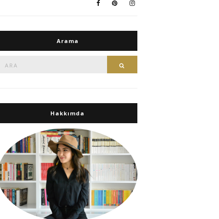
Arama
Ara:
Ara
Hakkımda