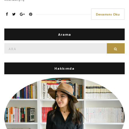
Devamını Oku
Arama
Ara:
Ara
Hakkımda