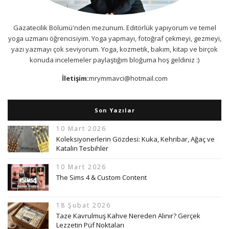
Gazatecilik Bölümü'nden mezunum. Editörlük yapıyorum ve temel
yoga uzmanı öğrencisiyim. Yoga yapmayı, fotoğraf çekmeyi, gezmeyi,
yazı yazmayı çok seviyorum. Yoga, kozmetik, bakım, kitap ve birçok
konuda incelemeler paylaştığım bloğuma hoş geldiniz :)
İletişim:
mrymmavci@hotmail.com
Son Yazılar
10 Mart 2026
Koleksiyonerlerin Gözdesi: Kuka, Kehribar, Ağaç ve
Katalin Tesbihler
10 Mart 2026
The Sims 4 & Custom Content
18 Şubat 2026
Taze Kavrulmuş Kahve Nereden Alınır? Gerçek
Lezzetin Püf Noktaları