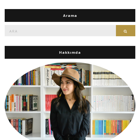
Arama
Ara:
Ara
Hakkımda