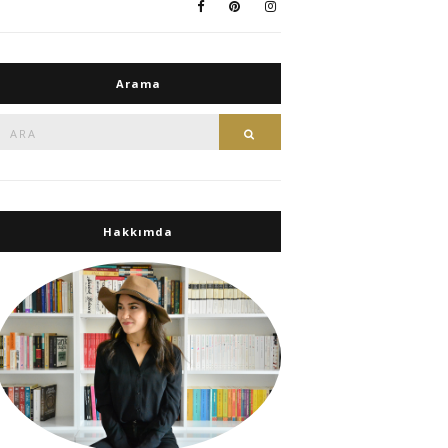
Arama
Ara:
Ara
Hakkımda