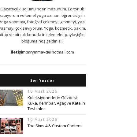
Gazatecilik Bölümü'nden mezunum. Editörlük
yapıyorum ve temel yoga uzmanı öğrencisiyim.
Yoga yapmayı, fotoğraf çekmeyi, gezmeyi, yazı
yazmayı çok seviyorum. Yoga, kozmetik, bakım,
kitap ve birçok konuda incelemeler paylaştığım
bloğuma hoş geldiniz :)
İletişim:
mrymmavci@hotmail.com
Son Yazılar
10 Mart 2026
Koleksiyonerlerin Gözdesi:
Kuka, Kehribar, Ağaç ve Katalin
Tesbihler
10 Mart 2026
The Sims 4 & Custom Content