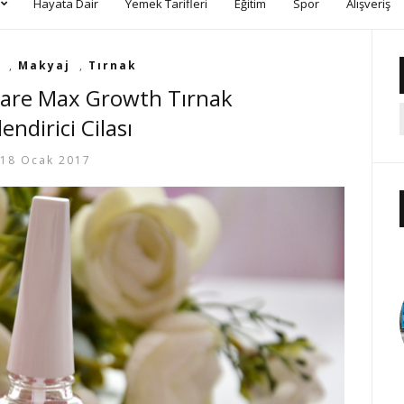
Hayata Dair
Yemek Tarifleri
Eğitim
Spor
Alışveriş
,
Makyaj
,
Tırnak
Care Max Growth Tırnak
endirici Cilası
18 Ocak 2017