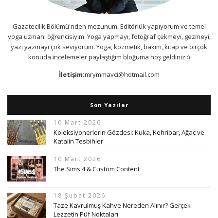
Gazatecilik Bölümü'nden mezunum. Editörlük yapıyorum ve temel
yoga uzmanı öğrencisiyim. Yoga yapmayı, fotoğraf çekmeyi, gezmeyi,
yazı yazmayı çok seviyorum. Yoga, kozmetik, bakım, kitap ve birçok
konuda incelemeler paylaştığım bloğuma hoş geldiniz :)
İletişim:
mrymmavci@hotmail.com
Son Yazılar
10 Mart 2026
Koleksiyonerlerin Gözdesi: Kuka, Kehribar, Ağaç ve
Katalin Tesbihler
10 Mart 2026
The Sims 4 & Custom Content
18 Şubat 2026
Taze Kavrulmuş Kahve Nereden Alınır? Gerçek
Lezzetin Püf Noktaları