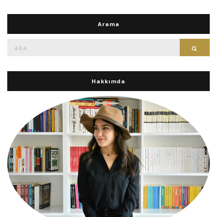
Arama
Ara:
Ara
Hakkımda