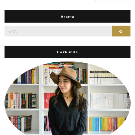
Arama
Ara:
Ara
Hakkımda