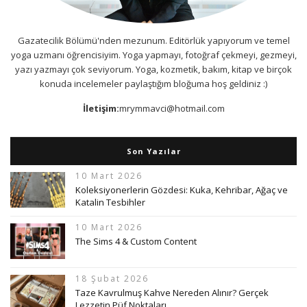
Gazatecilik Bölümü'nden mezunum. Editörlük yapıyorum ve temel
yoga uzmanı öğrencisiyim. Yoga yapmayı, fotoğraf çekmeyi, gezmeyi,
yazı yazmayı çok seviyorum. Yoga, kozmetik, bakım, kitap ve birçok
konuda incelemeler paylaştığım bloğuma hoş geldiniz :)
İletişim:
mrymmavci@hotmail.com
Son Yazılar
10 Mart 2026
Koleksiyonerlerin Gözdesi: Kuka, Kehribar, Ağaç ve
Katalin Tesbihler
10 Mart 2026
The Sims 4 & Custom Content
18 Şubat 2026
Taze Kavrulmuş Kahve Nereden Alınır? Gerçek
Lezzetin Püf Noktaları