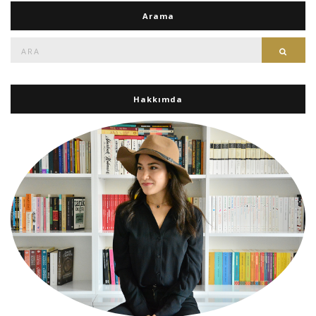
Arama
Ara:
Ara
Hakkımda