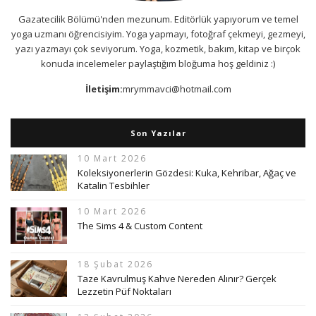
Gazatecilik Bölümü'nden mezunum. Editörlük yapıyorum ve temel
yoga uzmanı öğrencisiyim. Yoga yapmayı, fotoğraf çekmeyi, gezmeyi,
yazı yazmayı çok seviyorum. Yoga, kozmetik, bakım, kitap ve birçok
konuda incelemeler paylaştığım bloğuma hoş geldiniz :)
İletişim:
mrymmavci@hotmail.com
Son Yazılar
10 Mart 2026
Koleksiyonerlerin Gözdesi: Kuka, Kehribar, Ağaç ve
Katalin Tesbihler
10 Mart 2026
The Sims 4 & Custom Content
18 Şubat 2026
Taze Kavrulmuş Kahve Nereden Alınır? Gerçek
Lezzetin Püf Noktaları