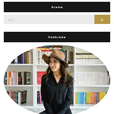
Arama
Ara:
Ara
Hakkımda