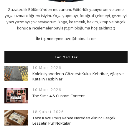
Gazatecilik Bölümü'nden mezunum. Editörlük yapıyorum ve temel
yoga uzmanı öğrencisiyim. Yoga yapmayı, fotoğraf çekmeyi, gezmeyi,
yazı yazmayı çok seviyorum. Yoga, kozmetik, bakım, kitap ve birçok
konuda incelemeler paylaştığım bloğuma hoş geldiniz :)
İletişim:
mrymmavci@hotmail.com
Son Yazılar
10 Mart 2026
Koleksiyonerlerin Gözdesi: Kuka, Kehribar, Ağaç ve
Katalin Tesbihler
10 Mart 2026
The Sims 4 & Custom Content
18 Şubat 2026
Taze Kavrulmuş Kahve Nereden Alınır? Gerçek
Lezzetin Püf Noktaları