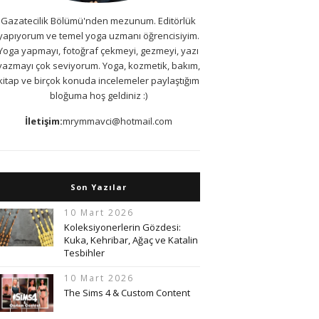
Gazatecilik Bölümü'nden mezunum. Editörlük
yapıyorum ve temel yoga uzmanı öğrencisiyim.
Yoga yapmayı, fotoğraf çekmeyi, gezmeyi, yazı
yazmayı çok seviyorum. Yoga, kozmetik, bakım,
kitap ve birçok konuda incelemeler paylaştığım
bloğuma hoş geldiniz :)
İletişim:
mrymmavci@hotmail.com
Son Yazılar
10 Mart 2026
Koleksiyonerlerin Gözdesi:
Kuka, Kehribar, Ağaç ve Katalin
Tesbihler
10 Mart 2026
The Sims 4 & Custom Content