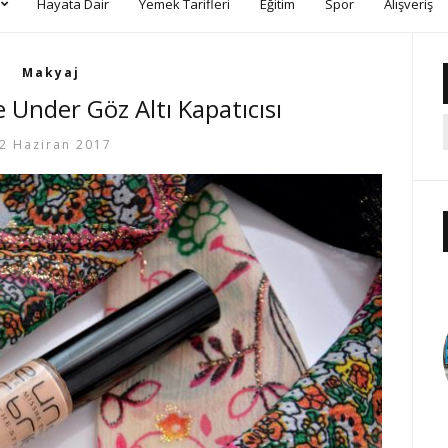
Hayata Dair
Yemek Tarifleri
Eğitim
Spor
Alışveriş
Makyaj
 Under Göz Altı Kapatıcısı
2 Haziran 2017