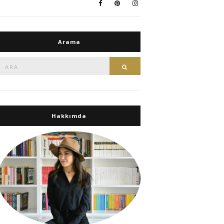
Arama
Ara:
Ara
Hakkımda